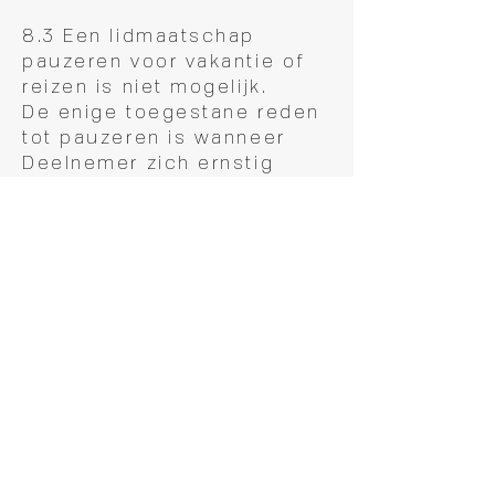
8.3 Een lidmaatschap
pauzeren voor vakantie of
reizen is niet mogelijk.
De enige toegestane reden
tot pauzeren is wanneer
Deelnemer zich ernstig
blesseert en aan de hand
van een doktersbrief of
ander medisch bewijsstuk
kan aantonen dat
deelnemen aan de lessen
voor een verlengde periode
fysiek niet mogelijk is of
niet is toegestaan.
8.4. Om een lidmaatschap
te pauzeren moet hiervoor
een email worden gestuurd
naar
info@form-